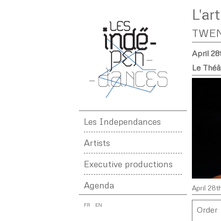
L'ar
TWE
April 28
Le Théâ
Les Independances
Artists
Executive productions
Agenda
April 28t
FR
EN
Order