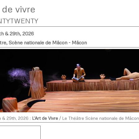
t de vivre
NTYTWENTY
th & 29th, 2026
tre, Scène nationale de Mâcon - Mâcon
h & 29th, 2026 :
L’Art de Vivre
/ Le Théâtre Scène nationale de Mâcon 