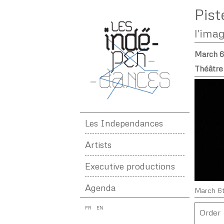
Pist
l'ima
March 6
Théâtre 
Les Independances
Artists
Executive productions
Agenda
March 6t
FR
EN
Order