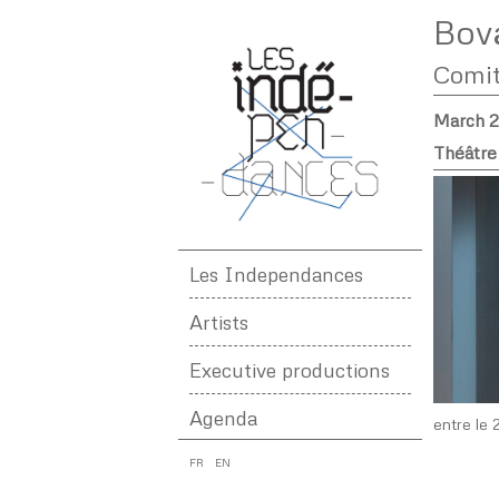
Bov
Comit
March 2
Théâtre 
Les Independances
Artists
Executive productions
Agenda
entre le 
FR
EN