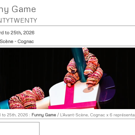
ny Game
NTYTWENTY
rd to 25th, 2026
-Scène - Cognac
d to 25th, 2026 :
Funny Game
/ L’Avant-Scène, Cognac x 6 représenta