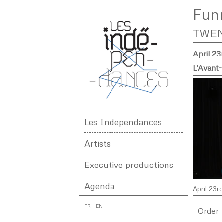
Fun
TWE
April 23
L'Avant
Les Independances
Artists
Executive productions
Agenda
April 23r
FR
EN
Order