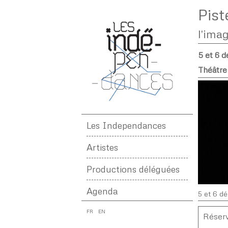
Pist
l'ima
5 et 6 
Théâtre
Les Independances
Artistes
Productions déléguées
Agenda
5 et 6 d
FR
EN
Réser