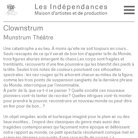
Clownstrum
Munstrum Théâtre
Une catastrophe a eu lieu. À moins qu’elle ne soit toujours en cours…
Seuls rescapés de ce qu’il serait de bon ton d’appeler la fin du Monde,
trois figures ahuries émergent du chaos.Les corps sont fragiles et
tremblants, recouverts d’une fine poussière qui les blanchit des pieds à
la tête. Seules trois notes de couleurs ponctuent ces silhouettes
spectrales : les nez rouges qu’ils arborent chacun au milieu de la figure,
comme les trois points de suspension sanglants de la dernière phrase
du Monde, interrompue par l’innommable.
À partir de là, que va-t-il se passer ? Quelle société ces nouveaux
pionniers vont-ils tenter de recréer? Quelles intrigues vont-ils monter
pour prendre le pouvoir, reconstruire un nouveau monde ou peut-être
en finir pour de bon… ?
Un objet singulier, acide et burlesque imaginé pour le plein air ou des
lieux insolites… Inspiré des classiques du genre mais aussi des
tragédies contemporaines qui façonnent notre époque et définissent
notre rapport au monde, ce petit spectacle résolument comique met en
scène les derniers survivants d’une race en fin de course. La