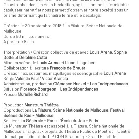
Catastrophe, dans un écho beckettien, agit ici comme un formidable
catalyseur narratif et nous permet d’observer notre société sous un
prisme déformant qui fait naître le rire et le décalage.
Création le 29 septembre 2018 à La Filature, Scène Nationale de
Mulhouse
Durée 50 minutes environ
A partir de 8 ans
Interprétation / Création collective de et avec
Louis Arene
,
Sophie
Botte
et
Delphine Cottu
Mise en scène de
Louis Arene
et
Lionel Lingelser
Collaboration à l’écriture
François de Brauer
Création nez, costumes, maquillages et scénographie
Louis Arene
Régie
Valentin Paul
/
Victor Arancio
Administration, production
Clémence Huckel – Les Indépendances
Diffusion
Florence Bourgeon – Les Indépendances
Presse
Murielle Richard
Production
Munstrum Théâtre
Coproductions
La Filature, Scène Nationale de Mulhouse
,
Festival
Scènes de Rue – Mulhouse
Soutiens
La Générale – Paris
,
L’École du Jeu – Paris
Le Munstrum Théâtre est associé à la Filature, Scène nationale de
Mulhouse ainsi qu’aux projets du Théâtre Public de Montreuil, Centre
dramatique national, du TJP CDN Strasbourg-Grand Est et des