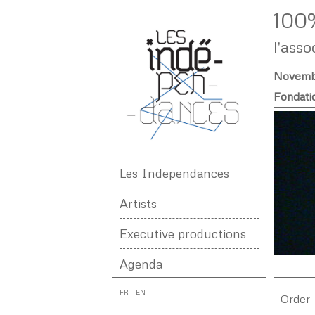
100%
l'asso
Novembe
Fondati
Les Independances
Artists
Executive productions
Agenda
FR
EN
Order