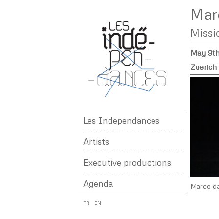
Marc
Missi
May 9th
Zuerich 
Les Independances
Artists
Executive productions
Agenda
Marco da 
FR
EN