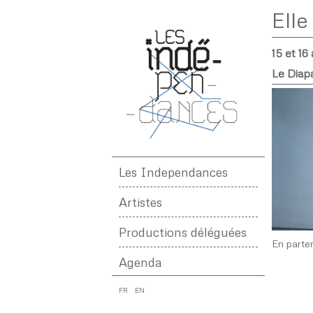
Elle
15 et 16 
Le Diapa
Les Independances
Artistes
Productions déléguées
En parte
Agenda
FR
EN