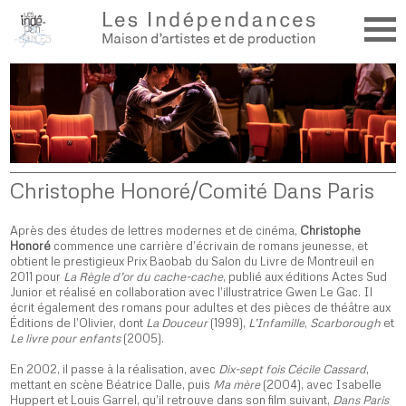
Christophe Honoré/Comité Dans Paris
Après des études de lettres modernes et de cinéma,
Christophe
Honoré
commence une carrière d’écri­vain de romans jeunesse, et
obtient le prestigieux Prix Baobab du Salon du Livre de Montreuil en
2011 pour
La Règle d’or du cache-cache
, publié aux éditions Actes Sud
Junior et réalisé en collaboration avec l’illustratrice Gwen Le Gac. Il
écrit également des romans pour adultes et des pièces de théâtre aux
Éditions de l’Olivier, dont
La Douceur
(1999),
L’Infamille
,
Scarborough
et
Le livre pour enfants
(2005).
En 2002, il passe à la réalisation, avec
Dix-sept fois Céci
le Cassard
,
mettant en scène Béatrice Dalle, puis
Ma mère
(2004), avec Isabelle
Huppert et Louis Garrel, qu’il retrouve dans son film suivant,
Dans Paris