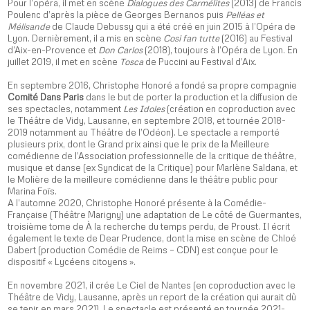
Pour l’opéra, il met en scène
Dialogues des Carmélites
(2013) de Francis
Poulenc d’après la pièce de Georges Bernanos puis
Pelléas et
Mélisande
de Claude Debussy qui a été créé en juin 2015 à l’Opéra de
Lyon. Dernièrement, il a mis en scène
Cosi fan tutte
(2016) au Festival
d’Aix-en-Provence et
Don Carlos
(2018), toujours à l’Opéra de Lyon. En
juillet 2019, il met en scène
Tosca
de Puccini au Festival d’Aix.
En septembre 2016, Christophe Honoré a fondé sa propre compagnie
Comité Dans Paris
dans le but de porter la production et la diffusion de
ses spectacles, notamment
Les Idoles
(création en coproduction avec
le Théâtre de Vidy, Lausanne, en septembre 2018, et tournée 2018-
2019 notamment au Théâtre de l’Odéon). Le spectacle a remporté
plusieurs prix, dont le Grand prix ainsi que le prix de la Meilleure
comédienne de l’Association professionnelle de la critique de théâtre,
musique et danse (ex Syndicat de la Critique) pour Marlène Saldana, et
le Molière de la meilleure comédienne dans le théâtre public pour
Marina Foïs.
A l’automne 2020, Christophe Honoré présente à la Comédie-
Française (Théâtre Marigny) une adaptation de Le côté de Guermantes,
troisième tome de À la recherche du temps perdu, de Proust. Il écrit
également le texte de
Dear Prudence
, dont la mise en scène de Chloé
Dabert (production Comédie de Reims – CDN) est conçue pour le
dispositif « Lycéens citoyens ».
En novembre 2021, il crée Le Ciel de Nantes (en coproduction avec le
Théâtre de Vidy, Lausanne, après un report de la création qui aurait dû
se tenir en mars 2021). Le spectacle est présenté en tournée 2021-