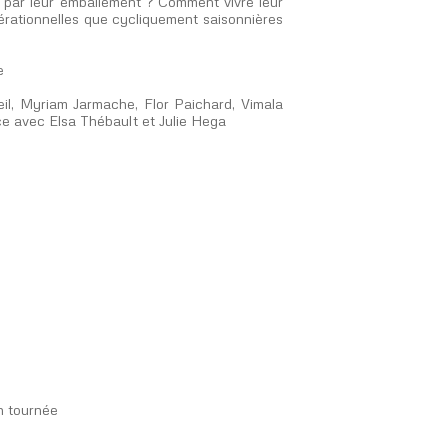
re par leur emballement ? Comment vivre leur
érationnelles que cycliquement saisonnières
e
l, Myriam Jarmache, Flor Paichard, Vimala
e avec Elsa Thébault et Julie Hega
n tournée