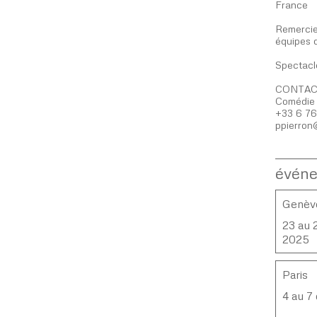
France
Remercie
équipes 
Spectacle
CONTAC
Comédie 
+33 6 76
ppierron
évén
Genève
23 au 
2025
Paris
4 au 7