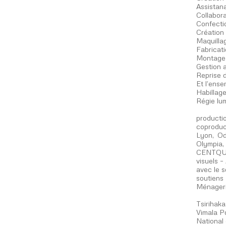
Assistan
Collabora
Confecti
Création 
Maquillag
Fabricat
Montage 
Gestion 
Reprise 
Et l’ens
Habillag
Régie lum
producti
coproduct
Lyon, Od
Olympia,
CENTQUAT
visuels 
avec le 
soutiens
Ménageri
Tsirihak
Vimala P
National