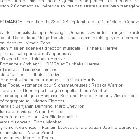
le réalité ont-elles vraiment ? Quelle fiction peuvent-elles construi
ssion ? Comment se libérer de toutes ces strates aussi bien transgén
 ROMANCE
– création du 23 au 28 septembre à la Comédie de Genèv
ianka Bencsik, Joseph Decange, Océane Deweirder, François Gardei
roozeh Raeesdana, Neige Requier, Léa Trommenschlager, en alternanc
n, écriture : Vimala Pons
tion mise en scène et direction musicale : Tsirihaka Harrivel
on musicale par ordre d’apparition :
 d’exposition » : Tsirihaka Harrivel
Romance’s Ambient » : DMRA et Tsirihaka Harrivel
te Island » : Tsirihaka Harrivel
 du départ » : Tsirihaka Harrivel
e récent » thème pour canons : Tsirihaka Harrivel
er Today » romance pour 9 chanteureuses : Rebeka Warrior
ture » et « Hope » part song a capella : Fiona Monbet
e scénographique : Benjamin Bertrand, Marion Flament, Vimala Pons
cénographique : Marion Flament
nérale : Benjamin Bertrand, Marc Chevillon
lumière et vidéo : Arnaud Pierrel
sonore et régie son : Anaëlle Marsollier
ents du chœur : Fiona Monbet
nement du chœur : Romain Louveau à la création, Jeanne Barbieri e
es musiques : Victor Praud
 costumes : Marie La Rocca