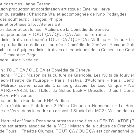
at costumes : Anne Tesson
tion production et coordination artistique : Émeline Hervé
on du satellite : Charlotte Wallet accompagnée de Nino Podalydès
des souffleurs : François Philippi
e et prothèse SFX : Ateliers 69
ion décor et costumes : Ateliers de la Comédie de Genève
de production – TOUT ÇA / QUE ÇA : Adeline Ferrante
administrative en tournée TOUT ÇA / QUE ÇA : Mathieu Hilléreau – 
de production création et tournée – Comédie de Genève : Romane Guil
emble des équipes administratives et techniques de la Comédie de Gen
e : Clémentine Page
ière : Alice Nedelec
on : TOUT ÇA / QUE ÇA et Comédie de Genève
ions : MC2 : Maison de la culture de Grenoble, Les Nuits de fourvière
éon-Théâtre de l’Europe – Paris, Festival d’Automne – Paris, Cent
 Malraux scène nationale Chambéry Savoie, Le Lieu Unique – Na
RE-PARIS, Les Halles de Schaerbeek – Bruxelles, 3 bis f Centre 
– Aix-en-Provence
soutien de la Fondation BNP Paribas
 à la résidence Plateforme 2 Pôles Cirque en Normandie – La Brèche
e de Verre dans le cadre du dispositif StudioLab, MC2 : Maison de la
a Harrivel et Vimala Pons sont artistes associé·es au CENTQUATRE (Pa
ons est artiste associée de la MC2 : Maison de la culture de Grenobl
 de Tours – Théâtre Olympia. TOUT ÇA / QUE ÇA est conventionné par