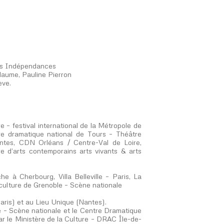
Les Indépendances
laume, Pauline Pierron
ève.
 – festival international de la Métropole de
re dramatique national de Tours – Théâtre
ntes, CDN Orléans / Centre-Val de Loire,
d’arts contemporains arts vivants & arts
 à Cherbourg, Villa Belleville – Paris, La
 culture de Grenoble – Scène nationale
ris) et au Lieu Unique (Nantes).
e – Scène nationale et le Centre Dramatique
 le Ministère de la Culture – DRAC Île-de-