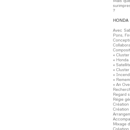
Mais quel
surimpre
?
HONDA
Avec Sab
Pons, Fi
Conceptio
Collabora
Compositi
« Cluster
« Honda 
« Satelli
« Cluster
« Incendi
« Rememb
« An Over
Recherch
Regard s
Régie gé
Création 
Création 
Arrangem
Accompag
Mixage d
Création