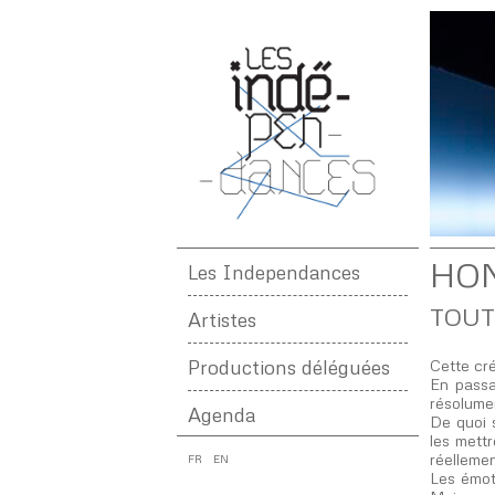
HO
Les Independances
TOUT
Artistes
Productions déléguées
Cette cré
En passa
résolumen
Agenda
De quoi 
les mett
réelleme
FR
EN
Les émoti