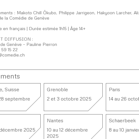
ments : Makoto Chill Ôkubo, Philippe Jarrigeon, Hakyoon Larcher, Aliz
de la Comédie de Genève
 en français | Durée estimée 1h15 | Âge 14+
T DIFFUSION :
de Genève – Pauline Pierron
 59 15 22
@comedie.ch​
ements
, Suisse
Grenoble
Paris
28 septembre
2 et 3 octobre 2025
14 au 26 oct
Nantes
Schaerbeek
 décembre 2025
10 au 12 décembre
8 au 10 janvi
2025