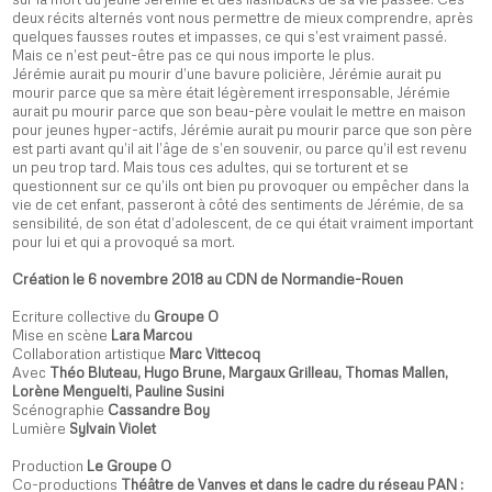
deux récits alternés vont nous permettre de mieux comprendre, après
quelques fausses routes et impasses, ce qui s’est vraiment passé.
Mais ce n’est peut-être pas ce qui nous importe le plus.
Jérémie aurait pu mourir d’une bavure policière, Jérémie aurait pu
mourir parce que sa mère était légèrement irresponsable, Jérémie
aurait pu mourir parce que son beau-père voulait le mettre en maison
pour jeunes hyper-actifs, Jérémie aurait pu mourir parce que son père
est parti avant qu’il ait l’âge de s’en souvenir, ou parce qu’il est revenu
un peu trop tard. Mais tous ces adultes, qui se torturent et se
questionnent sur ce qu’ils ont bien pu provoquer ou empêcher dans la
vie de cet enfant, passeront à côté des sentiments de Jérémie, de sa
sensibilité, de son état d’adolescent, de ce qui était vraiment important
pour lui et qui a provoqué sa mort.
Création le 6 novembre 2018 au CDN de Normandie-Rouen
Ecriture collective du
Groupe O
Mise en scène
Lara Marcou
Collaboration artistique
Marc Vittecoq
Avec
Théo Bluteau, Hugo Brune, Margaux Grilleau, Thomas Mallen,
Lorène Menguelti, Pauline Susini
Scénographie
Cassandre Boy
Lumière
Sylvain Violet
Production
Le Groupe O
Co-productions
Théâtre de Vanves et dans le cadre du réseau PAN :