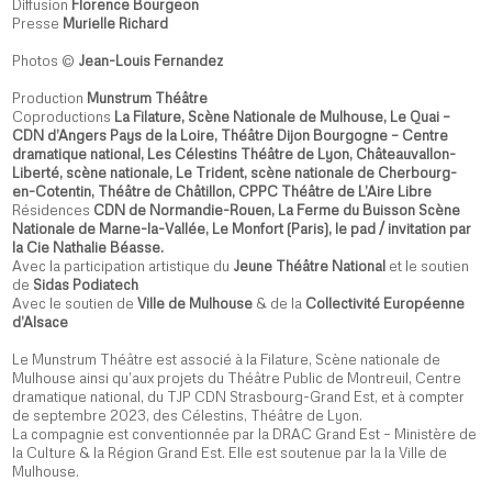
Diffusion
Florence Bourgeon
Presse
Murielle Richard
Photos ©
Jean-Louis Fernandez
Production
Munstrum Théâtre
Coproductions
La Filature, Scène Nationale de Mulhouse, Le Quai –
CDN d’Angers Pays de la Loire, Théâtre Dijon Bourgogne – Centre
dramatique national, Les Célestins Théâtre de Lyon, Châteauvallon-
Liberté, scène nationale, Le Trident, scène nationale de Cherbourg-
en-Cotentin, Théâtre de Châtillon, CPPC Théâtre de L’Aire Libre
Résidences
CDN de Normandie-Rouen, La Ferme du Buisson Scène
Nationale de Marne-la-Vallée, Le Monfort (Paris), le pad / invitation par
la Cie Nathalie Béasse.
Avec la participation artistique du
Jeune Théâtre National
et le soutien
de
Sidas Podiatech
Avec le soutien de
Ville de Mulhouse
& de la
Collectivité Européenne
d’Alsace
Le Munstrum Théâtre est associé à la Filature, Scène nationale de
Mulhouse ainsi qu’aux projets du Théâtre Public de Montreuil, Centre
dramatique national, du TJP CDN Strasbourg-Grand Est, et à compter
de septembre 2023, des Célestins, Théâtre de Lyon.
La compagnie est conventionnée par la DRAC Grand Est – Ministère de
la Culture & la Région Grand Est. Elle est soutenue par la la Ville de
Mulhouse.