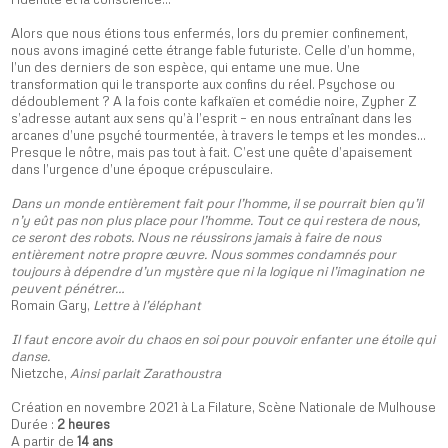
Alors que nous étions tous enfermés, lors du premier confinement,
nous avons imaginé cette étrange fable futuriste. Celle d’un homme,
l’un des derniers de son espèce, qui entame une mue. Une
transformation qui le transporte aux confins du réel. Psychose ou
dédoublement ? A la fois conte kafkaïen et comédie noire, Zypher Z
s’adresse autant aux sens qu’à l’esprit – en nous entraînant dans les
arcanes d’une psyché tourmentée, à travers le temps et les mondes…
Presque le nôtre, mais pas tout à fait. C’est une quête d’apaisement
dans l’urgence d’une époque crépusculaire.
Dans un monde entièrement fait pour l’homme, il se pourrait bien qu’il
n’y eût pas non plus place pour l’homme. Tout ce qui restera de nous,
ce seront des robots. Nous ne réussirons jamais à faire de nous
entièrement notre propre œuvre. Nous sommes condamnés pour
toujours à dépendre d’un mystère que ni la logique ni l’imagination ne
peuvent pénétrer…
Romain Gary,
Lettre à l’éléphant
Il faut encore avoir du chaos en soi pour pouvoir enfanter une étoile qui
danse.
Nietzche,
Ainsi parlait Zarathoustra
Création en novembre 2021 à La Filature, Scène Nationale de Mulhouse
Durée :
2 heures
A partir de
14 ans