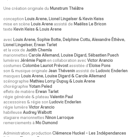
Une création originale du
Munstrum Théâtre
conception
Louis Arene, Lionel Lingelser & Kevin Keiss
mise en scène
Louis Arene
assisté de
Maëliss Le Bricon
texte
Kevin Keiss & Louis Arene
avec
Louis Arene, Sophie Botte, Delphine Cottu, Alexandre Éthève,
Lionel Lingelser, Erwan Tarlet
et la voix de
Judith Chemla
marionnettes
Carole Allemand, Louise Digard, Sébastien Puech
lumières
Jérémie Papin
en collaboration avec
Victor Arancio
costumes
Colombe Lauriot Prévost
assistée d’
Eloïse Pons
son & musique originale
Jean Thévenin
assisté de
Ludovic Enderlen
masques
Louis Arene, Louise Digard & Carole Allemand
scénographie
Mathieu Lorry-Dupuy & Louis Arene
chorégraphie
Yotam Peled
effets de matière
Erwan Tarlet
régie générale & plateau
Valentin Paul
accessoires & régie son
Ludovic Enderlen
régie lumière
Victor Arancio
habilleuse
Audrey Walbott
stagiaire marionnettes
Ninon Larroque
remerciements à
Mo Dumond
Administration, production
Clémence Huckel – Les Indépendances