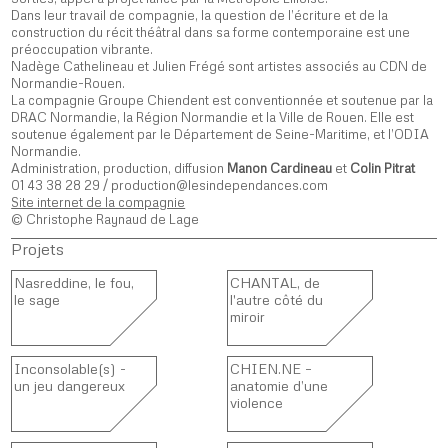
Dans leur travail de compagnie, la question de l’écriture et de la
construction du récit théâtral dans sa forme contemporaine est une
préoccupation vibrante.
Nadège Cathelineau et Julien Frégé sont artistes associés au CDN de
Normandie-Rouen.
La compagnie Groupe Chiendent est conventionnée et soutenue par la
DRAC Normandie, la Région Normandie et la Ville de Rouen. Elle est
soutenue également par le Département de Seine-Maritime, et l’ODIA
Normandie.
Administration, production, diffusion
Manon Cardineau
et
Colin Pitrat
01 43 38 28 29 / production@lesindependances.com
Site internet de la compagnie
© Christophe Raynaud de Lage
Projets
Nasreddine, le fou,
CHANTAL, de
le sage
l'autre côté du
miroir
Inconsolable(s) -
CHIEN.NE –
un jeu dangereux
anatomie d’une
violence