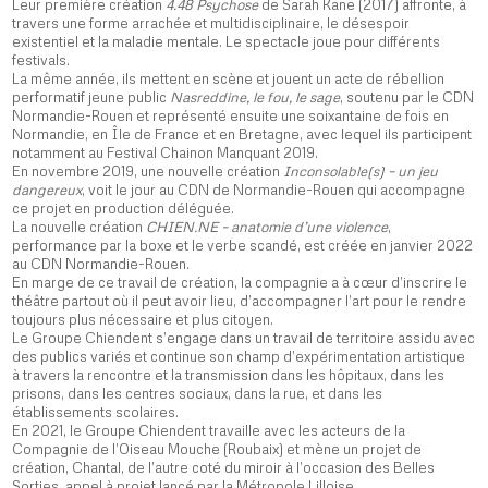
Leur première création
4.48 Psychose
de Sarah Kane (2017) affronte, à
travers une forme arrachée et multidisciplinaire, le désespoir
existentiel et la maladie mentale. Le spectacle joue pour différents
festivals.
La même année, ils mettent en scène et jouent un acte de rébellion
performatif jeune public
Nasreddine, le fou, le sage
, soutenu par le CDN
Normandie-Rouen et représenté ensuite une soixantaine de fois en
Normandie, en Île de France et en Bretagne, avec lequel ils participent
notamment au Festival Chainon Manquant 2019.
En novembre 2019, une nouvelle création
Inconsolable(s) – un jeu
dangereux
, voit le jour au CDN de Normandie-Rouen qui accompagne
ce projet en production déléguée.
La nouvelle création
CHIEN.NE – anatomie d’une violence
,
performance par la boxe et le verbe scandé, est créée en janvier 2022
au CDN Normandie-Rouen.
En marge de ce travail de création, la compagnie a à cœur d’inscrire le
théâtre partout où il peut avoir lieu, d’accompagner l’art pour le rendre
toujours plus nécessaire et plus citoyen.
Le Groupe Chiendent s’engage dans un travail de territoire assidu avec
des publics variés et continue son champ d’expérimentation artistique
à travers la rencontre et la transmission dans les hôpitaux, dans les
prisons, dans les centres sociaux, dans la rue, et dans les
établissements scolaires.
En 2021, le Groupe Chiendent travaille avec les acteurs de la
Compagnie de l’Oiseau Mouche (Roubaix) et mène un projet de
création,
Chantal, de l’autre coté du miroir
à l’occasion des Belles
Sorties, appel à projet lancé par la Métropole Lilloise.