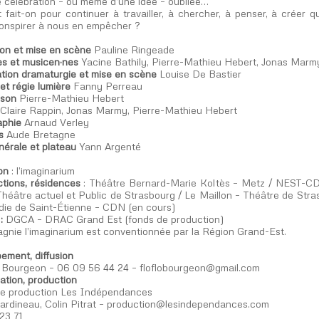
e célébration – ou même d’une idée – oubliée…
ait-on pour continuer à travailler, à chercher, à penser, à créer
nspirer à nous en empêcher ?
on et mise en scène
Pauline Ringeade
es et musicen·nes
Yacine Bathily, Pierre-Mathieu Hebert, Jonas Marmy
ation dramaturgie et mise en scène
Louise De Bastier
et régie lumière
Fanny Perreau
 son
Pierre-Mathieu Hebert
Claire Rappin, Jonas Marmy, Pierre-Mathieu Hebert
aphie
Arnaud Verley
s
Aude Bretagne
nérale et plateau
Yann Argenté
ion
: l’imaginarium
tions, résidences
: Théâtre Bernard-Marie Koltès – Metz / NEST-CDN 
héâtre actuel et Public de Strasbourg / Le Maillon – Théâtre de Stras
ie de Saint-Étienne – CDN (en cours)
:
DGCA – DRAC Grand Est (fonds de production)
gnie l’imaginarium est conventionnée par la Région Grand-Est.
ement, diffusion
 Bourgeon – 06 09 56 44 24 – floflobourgeon@gmail.com
ation, production
e production Les Indépendances
rdineau, Colin Pitrat – production@lesindependances.com
23 71