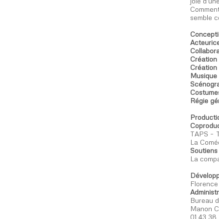
joie d’un
Comment f
semble co
Concepti
Acteuric
Collabor
Création 
Création
Musique
Scénogr
Costume
Régie gé
Product
Coproduc
TAPS – T
La Coméd
Soutiens 
La compa
Développ
Florence
Administr
Bureau d
Manon Ca
01 43 38 