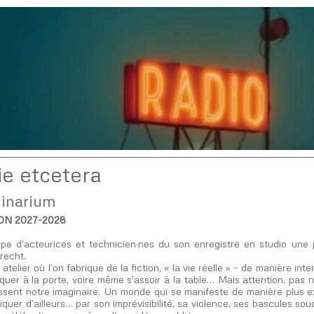
ie etcetera
ginarium
ON 2027-2028
ipe d’acteurices et technicien·nes du son enregistre en studio une 
recht.
atelier où l’on fabrique de la fiction, « la vie réelle » – de manière i
oquer à la porte, voire même s’assoir à la table… Mais attention, pas 
ssent notre imaginaire. Un monde qui se manifeste de manière plus ex
iquer d’ailleurs… par son imprévisibilité, sa violence, ses bascules so